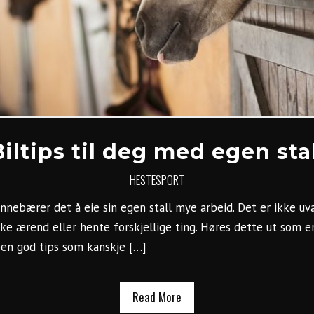
Biltips til deg med egen stal
HESTESPORT
innebærer det å eie sin egen stall mye arbeid. Det er ikke uv
ulike ærend eller hente forskjellige ting. Høres dette ut som e
noen god tips som kanskje […]
Read More