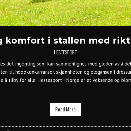
 komfort i stallen med rik
HESTESPORT
nnes det ingenting som kan sammenlignes med gleden av å del
ten til hoppkonkurranser, skjønnheten og elegansen i dressur
oe å tilby for alle. Hestesport i Norge er et voksende og bl
Read More