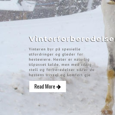
Vinterforberedelser
Vinteren byr på spesielle
utfordringer og gleder for
hesteeiere. Hester er naturlig
tilpasset kulde, men med riktig
stell og forberedelser sikrer du
hestens trivsel og komfort gje
Read More